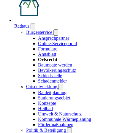
Rathaus
Bürgerservice
Ansprechpartner
Online-Serviceportal
Formulare
Amtsblatt
Ortsrecht
Baumpate werden
Bevölkerungsschutz
Schiedsstelle
Schadenmelder
Ortsentwicklung
Bauleitplanung
Sanierungsgebiet
Konzepte
Heilbad
Umwelt & Naturschutz
Kommunale Wärmeplanung
Fördermaßnahmen
Politik & Beteiligung