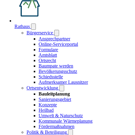
Rathaus
Bürgerservice
Ansprechpartner
Online-Serviceportal
Formulare
Amtsblatt
Ortsrecht
Baumpate werden
Bevölkerungsschutz
Schiedsstelle
Aufmerksamer Lausnitzer
Ortsentwicklung
Bauleitplanung
Sanierungsgebiet
Konzepte
Heilbad
Umwelt & Naturschutz
Kommunale Wärmeplanung
Fördermaßnahmen
Politik & Beteiligung