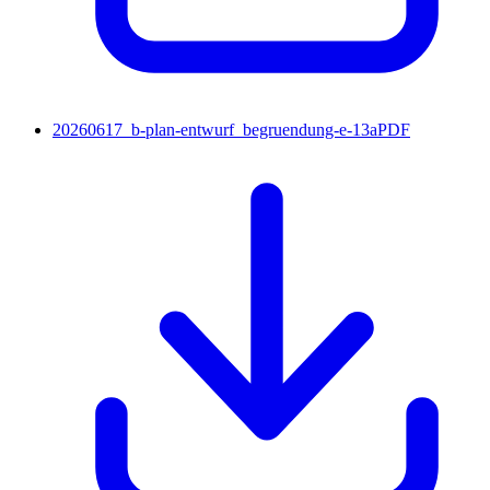
20260617_b-plan-entwurf_begruendung-e-13a
PDF