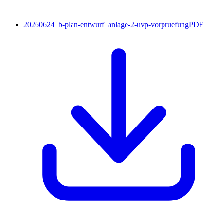
20260624_b-plan-entwurf_anlage-2-uvp-vorpruefung
PDF