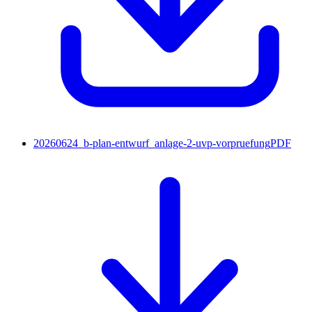
20260624_b-plan-entwurf_anlage-2-uvp-vorpruefung
PDF