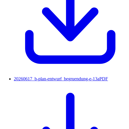
20260617_b-plan-entwurf_begruendung-e-13a
PDF