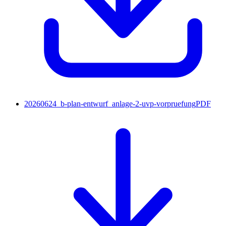
20260624_b-plan-entwurf_anlage-2-uvp-vorpruefung
PDF