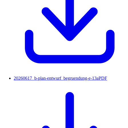
20260617_b-plan-entwurf_begruendung-e-13a
PDF