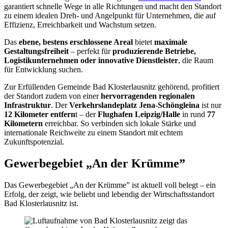
garantiert schnelle Wege in alle Richtungen und macht den Standort
zu einem idealen Dreh- und Angelpunkt für Unternehmen, die auf
Effizienz, Erreichbarkeit und Wachstum setzen.
Das
ebene, bestens erschlossene Areal
bietet
maximale
Gestaltungsfreiheit
– perfekt für
produzierende Betriebe,
Logistikunternehmen oder innovative Dienstleister
, die Raum
für Entwicklung suchen.
Zur Erfüllenden Gemeinde Bad Klosterlausnitz gehörend, profitiert
der Standort zudem von einer
hervorragenden regionalen
Infrastruktur
. Der
Verkehrslandeplatz Jena-Schöngleina
ist nur
12 Kilometer entfern
t – der
Flughafen Leipzig/Halle
in rund
77
Kilometern
erreichbar. So verbinden sich lokale Stärke und
internationale Reichweite zu einem Standort mit echtem
Zukunftspotenzial.
Gewerbegebiet „An der Krümme”
Das Gewerbegebiet „An der Krümme” ist aktuell voll belegt – ein
Erfolg, der zeigt, wie beliebt und lebendig der Wirtschaftsstandort
Bad Klosterlausnitz ist.