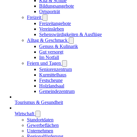
Kita & Schule
Bildungsangebote
Ortsporträt
Freizeit
Freizeitangebote
Vereinsleben
Sehenswürdigkeiten & Ausflüge
Alltag & Geschmack
Genuss & Kulinarik
Gut versorgt
Im Notfall
Feiern und Tagen
Seniorenzentrum
Kurmittelhaus
Festscheune
Holzlandsaal
Gemeindezentrum
Tourismus & Gesundheit
Wirtschaft
Standortdaten
Gewerbeflächen
Unternehmen
Regionalförderung